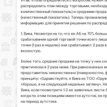
Итак, чтобы определиться с вопросом, нужен л
распределить план между торговыми, необходим
количественный показатель) и средними прод
(качественный показатель). Теперь проанализ
информацию для принятия решения по распред
1. Вика. Несмотря на то, что ее АБ на 70% больш
срабатывания одной торговой точки всего лишь 
точки (1 раз в неделю) они срабатывают 2 раза 
вхолостую.
Более того, средние продажи на точку у нее с
практически в 2 раза ниже. При равнозначных 
представитель некачественно (поверхностно, 
принципу: «Здравствуйте, я Вика из ТОО «Одува
«Хорошо, я на следующей недельке загляну». 
Вика, если посмотрите 1-2 ее заявочных листа: 
когда по этим позициям имеется аутсток, ее п
на период аутстока.