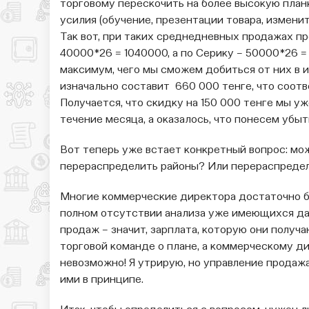
торговому перескочить на более высокую план
усилия (обучение, презентации товара, изменить
Так вот, при таких среднедневных продажах п
40000*26 = 1040000, а по Серику – 50000*26 = 
максимум, чего мы сможем добиться от них в и
изначально составит 660 000 тенге, что соот
Получается, что скидку на 150 000 тенге мы уж
течение месяца, а оказалось, что понесем убыт
Вот теперь уже встает конкретный вопрос: мож
перераспределить районы? Или перераспреде
Многие коммерческие директора достаточно 
полном отсутствии анализа уже имеющихся дан
продаж – значит, зарплата, которую они получа
торговой команде о плане, а коммерческому ди
невозможно! Я утрирую, но управление продажа
ими в принципе.