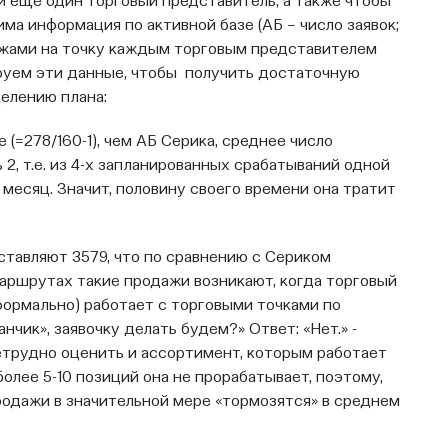
и еще один торговый представитель, а также чтобы
а информация по активной базе (АБ – число заявок;
ажами на точку каждым торговым представителем
ируем эти данные, чтобы получить достаточную
елению плана:
е (=278/160-1), чем АБ Серика, среднее число
2, т.е. из 4-х запланированных срабатываний одной
в месяц. Значит, половину своего времени она тратит
оставляют 3579, что по сравнению с Сериком
маршрутах такие продажи возникают, когда торговый
формально) работает с торговыми точками по
нчик», заявочку делать будем?» Ответ: «Нет.» -
Нетрудно оценить и ассортимент, которым работает
более 5-10 позиций она не прорабатывает, поэтому,
родажи в значительной мере «тормозятся» в среднем