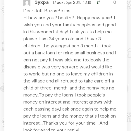
Зухра
#
0
17 декабря 2015, 18:19
Dear Jeff BezosBezos
Hi,how are you? health? ..Happy new year!..I
wish you and your family happines and good
in this wonderful day!..I ask you to help me
please. I am 34 years old and I have 3
children ,the youngest son 3 month..I took
out a bank loan for mine small business and I
can not pay it.I was sick and toxicosis,the
diseas e was very servere way.I would like
to woric but no one to leave my children in
the village and all refused to take care off a
child of three- month, and the nanny has no
money..To pay the loans I took people's
money on interest and interest grows with
each passing day,I ask once again to help me
pay the loans and the money that's i took on
interest....Thanks you for your time! ..And
look forward to your reply!..