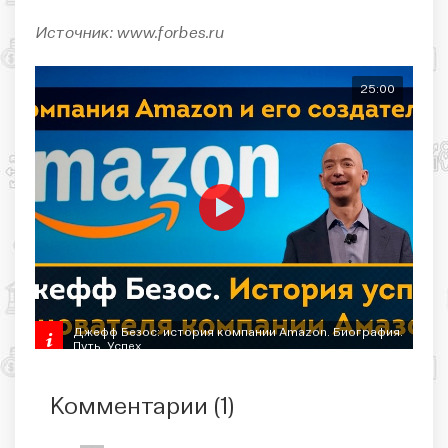
Источник: www.forbes.ru
25:00
Джефф Безос: история компании Amazon. Биография.
Путь. Успех.
Комментарии (
1
)