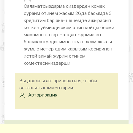
Саламатсыздарма сиздерден комек
сурайм отинем жасым 26да басымда 3
кредитим бар аке-шешемде ажырасып
кеткен уймизди акем алып койды берми
мамамен патер жалдап журмиз ен
болмаса кредитимнен кутылсам жаксы
жумыс истер едим карызым кесиринен
истей алмай журим отинем
комектесиниздерши
Вы должны авторизоваться, чтобы
оставлять комментарии.
Авторизация