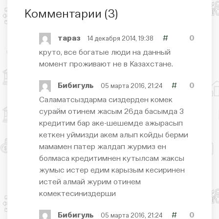
Комментарии (
3
)
тараз
#
0
14 декабря 2014, 19:38
круто, все богатые люди на данный
момент проживают не в Казахстане.
Бибигуль
#
0
05 марта 2016, 21:24
Саламатсыздарма сиздерден комек
сурайм отинем жасым 26да басымда 3
кредитим бар аке-шешемде ажырасып
кеткен уймизди акем алып койды берми
мамамен патер жалдап журмиз ен
болмаса кредитимнен кутылсам жаксы
жумыс истер едим карызым кесиринен
истей алмай журим отинем
комектесиниздерши
Бибигуль
#
0
05 марта 2016, 21:24