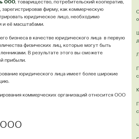
ь ООО
, товарищество, потребительский кооператив,
 зарегистрировав фирму, как коммерческую
С
стрировать юридическое лицо, необходимо
о
 и её масштабами.
Ш
го бизнеса в качестве юридического лица в первую
д
оличества физических лиц, которые могут быть
ленниками. В результате этого вы сможете
Л
ей прибыли.
П
рование юридического лица имеет более широкие
с
цию.
К
нирования коммерческих организаций относится ООО
П
с
 ООО
Ч