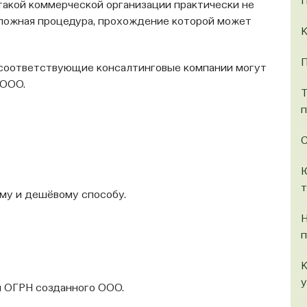
П
такой коммерческой организации практически не
ложная процедура, прохождение которой может
К
П
соответствующие консалтинговые компании могут
 ООО.
Т
п
С
Ю
т
му и дешёвому способу.
Н
п
К
у
и ОГРН созданного ООО.