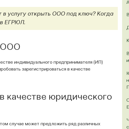
д
 в услугу открыть ООО под ключ? Когда
В
 в ЕГРЮЛ.
Д
К
 ООО
В
ачестве индивидуального предпринимателя (ИП)
пробовать зарегистрироваться в качестве
Ю
н
в качестве юридического
О
Ч
этом случае может предложить ряд различных
с