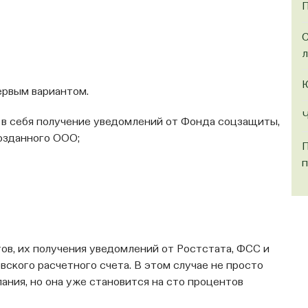
П
С
Ю
ервым вариантом.
Ч
 в себя получение уведомлений от Фонда соцзащиты,
озданного ООО;
П
п
в, их получения уведомлений от Ростстата, ФСС и
ского расчетного счета. В этом случае не просто
ания, но она уже становится на сто процентов