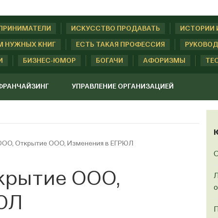
ДПРИНИМАТЕЛИ
ИСКУССТВО ПРОДАВАТЬ
ИСТОРИИ 
М НУЖНЫХ КНИГ
ЕСТЬ ТАКАЯ ПРОФЕССИЯ
РУКОВОД
И
БИЗНЕС-ЮМОР
БОГАЧИ
АФОРИЗМЫ
ТЕ
ФРАНЧАЙЗИНГ
УПРАВЛЕНИЕ ОРГАНИЗАЦИЕЙ
ООО, Открытие ООО, Изменения в ЕГРЮЛ
О
крытие ООО,
Л
о
ЮЛ
П