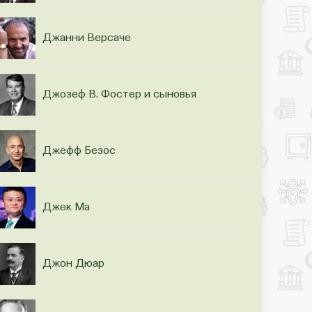
Джанни Версаче
Джозеф В. Фостер и сыновья
Джефф Безос
Джек Ма
Джон Дюар