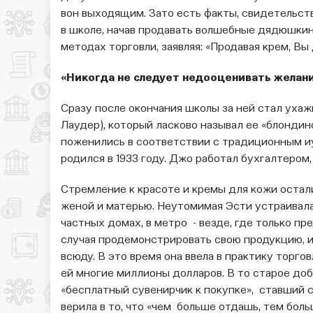
вон выходящим. Зато есть факты, свидетельст
в школе, начав продавать волшебные дядюшкины
методах торговли, заявляя: «Продавая крем, В
«Никогда не следует недооценивать желан
Сразу после окончания школы за ней стал уха
Лаудер), который ласково называл ее «блондино
поженились в соответствии с традиционным и
родился в 1933 году. Джо работал бухгалтером
Стремление к красоте и кремы для кожи остали
женой и матерью. Неутомимая Эсти устраивал
частных домах, в метро - везде, где только п
случая продемонстрировать свою продукцию, и 
всюду. В это время она ввела в практику торго
ей многие миллионы долларов. В то старое д
«бесплатный сувенирчик к покупке», ставший с
верила в то, что «чем больше отдашь, тем боль