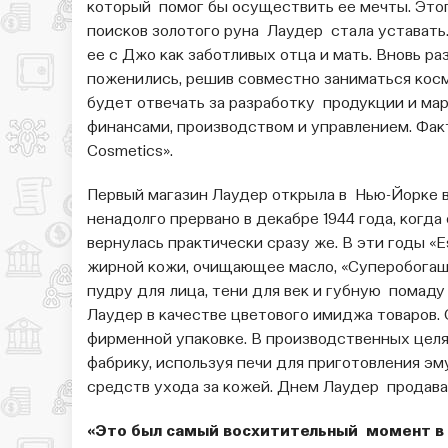
который помог бы осуществить ее мечты. Это
поисков золотого руна Лаудер стала уставать.
ее с Джо как заботливых отца и мать. Вновь ра
поженились, решив совместно заниматься косм
будет отвечать за разработку продукции и ма
финансами, производством и управлением. Фак
Cosmetics».
Первый магазин Лаудер открыла в Нью-Йорке в
ненадолго прервано в декабре 1944 года, когда
вернулась практически сразу же. В эти годы «E
жирной кожи, очищающее масло, «Суперобогащ
пудру для лица, тени для век и губную помаду
Лаудер в качестве цветового имиджа товаров. 
фирменной упаковке. В производственных цел
фабрику, используя печи для приготовления э
средств ухода за кожей. Днем Лаудер продава
«Это был самый восхитительный момент в 