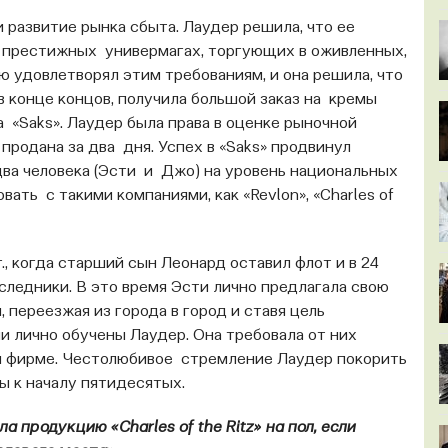
и развитие рынка сбыта. Лаудер решила, что ее
х престижных универмагах, торгующих в оживленных,
ню удовлетворял этим требованиям, и она решила, что
 в конце концов, получила большой заказ на кремы
 «Saks». Лаудер была права в оценке рыночной
 продана за два дня. Успех в «Saks» продвинул
ва человека (Эсти и Джо) на уровень национальных
ать с такими компаниями, как «Revlon», «Charles of
., когда старший сын Леонард оставил флот и в 24
аследники. В это время Эсти лично предлагала свою
переезжая из города в город и ставя цель
и лично обучены Лаудер. Она требовала от них
и фирме. Честолюбивое стремление Лаудер покорить
ы к началу пятидесятых.
 продукцию «Charles of the Ritz» на пол, если