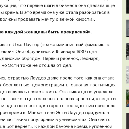
вующие, что первые шаги в бизнесе она сделала еще
 крема. В это время она уже стала разбираться в
ы должны продавать мечту о вечной юности».
ие каждой женщины быть прекрасной».
живать Джо Лаутер (позже изменивший фамилию на
чкой». Они обручились и 15 января 1930 года
удейским обрядом. Первый ребенок, Леонард,
, но Эсти тоже не отошла от дел.
сь страстью Лаудер даже после того, как она стала
а бесплатные демонстрации в салонах, гостиницах,
редставлялась возможность. Она никогда не упускала
не только в центральных салонах красоты, а везде и
вли одно новшество, которое в последствии принесло
оброе время в Манхэттене Эсти Лаудер придумала
ейчас таким популярным в универмагах. Она свято
ше Бог вернет». К каждой баночке крема, купленной