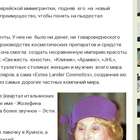
еврейской иммигрантки, подняв его на новый
 преимущество, чтобы понять на пьедестал
ты. У нее не было ни денег, ни товароведческого
производстве косметических препаратов и средств
е она смогла создать несравненную империю красоты.
 «Свежесть юности», «Клиник», «Арамис», «JHL»,
на туалетных столиках женщин и мужчин всего мира.
ров, а сама «Estee Lander Cosmetics», созданная ею
 из самых дорогих частных компаний мира.
е (квартал итальянских
е имя - Жозефина
а более звучное – Эсти.
лавочку в Куинсе, а