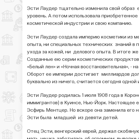
Эсти Лаудер тщательно изменила свой образ 
уровень. А потом использовала приобретенное
косметической индустрии и свою компанию.
Эсти Лаудер создала империю косметики из меч
опыта, ни специальных технических знаний в 
ухода за кожей, ни делового опыта. В итоге ж
Созданные ею серии косметических продуктов:
«Белый лен» и «Ночная восстановительная», - 
Оборот ее империи достигает миллиардов долла
буквально из ничего, считается сегодня одной
Эсти Лаудер родилась 1 июля 1908 года в Корон
иммигрантов) в Куинсе, Нью-Йорк. Настоящее е
Эсфирь Ментцер. Но вскоре она заменила его н
Эсти была младшей из девяти детей.
Отец Эсти, венгерский еврей, держал скобяную 