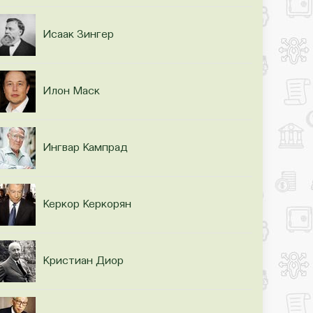
Исаак Зингер
Илон Маск
Ингвар Кампрад
Керкор Керкорян
Кристиан Диор