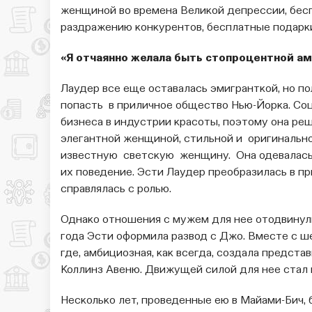
женщиной во времена Великой депрессии, бес
раздражению конкурентов, бесплатные подарки
«Я отчаянно желала быть стопроцентной ам
Лаудер все еще оставалась эмигранткой, но п
попасть в приличное общество Нью-Йорка. Со
бизнеса в индустрии красоты, поэтому она ре
элегантной женщиной, стильной и оригинально
известную светскую женщину. Она одевалась,
их поведение. Эсти Лаудер преобразилась в п
справлялась с ролью.
Однако отношения с мужем для нее отодвинулись
года Эсти оформила развод с Джо. Вместе с 
где, амбициозная, как всегда, создала предста
Коллинз Авеню. Движущей силой для нее стал п
Несколько лет, проведенные ею в Майами-Бич, 