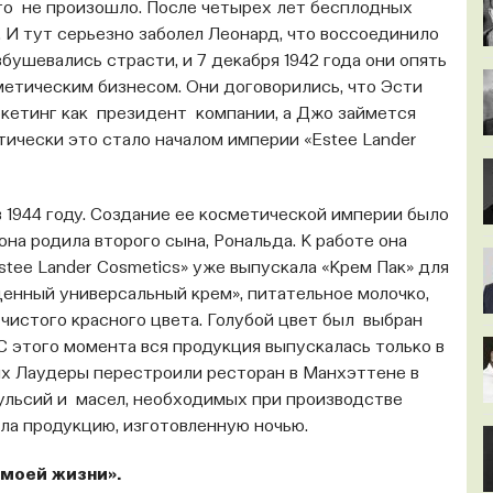
го не произошло. После четырех лет бесплодных
 И тут серьезно заболел Леонард, что воссоединило
збушевались страсти, и 7 декабря 1942 года они опять
етическим бизнесом. Они договорились, что Эсти
ркетинг как президент компании, а Джо займется
тически это стало началом империи «Estee Lander
 1944 году. Создание ее косметической империи было
 она родила второго сына, Рональда. К работе она
stee Lander Cosmetics» уже выпускала «Крем Пак» для
енный универсальный крем», питательное молочко,
 чистого красного цвета. Голубой цвет был выбран
С этого момента вся продукция выпускалась только в
ях Лаудеры перестроили ресторан в Манхэттене в
мульсий и масел, необходимых при производстве
ла продукцию, изготовленную ночью.
моей жизни».