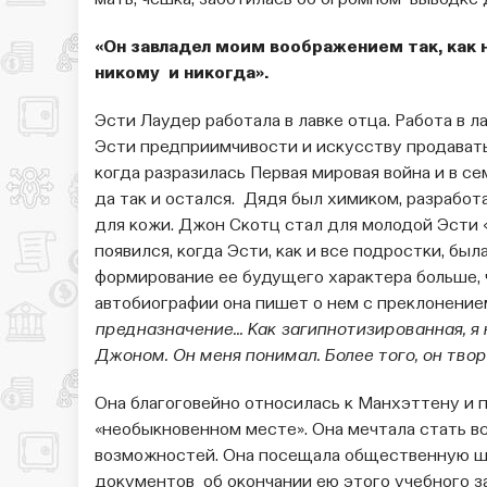
мать, чешка, заботилась об огромном выводке 
«Он завладел моим воображением так, как 
никому и никогда».
Эсти Лаудер работала в лавке отца. Работа в л
Эсти предприимчивости и искусству продавать
когда разразилась Первая мировая война и в се
да так и остался. Дядя был химиком, разраб
для кожи. Джон Скотц стал для молодой Эсти 
появился, когда Эсти, как и все подростки, был
формирование ее будущего характера больше, 
автобиографии она пишет о нем с преклонение
предназначение... Как загипнотизированная, 
Джоном. Он меня понимал. Более того, он твор
Она благоговейно относилась к Манхэттену и п
«необыкновенном месте». Она мечтала стать 
возможностей. Она посещала общественную шко
документов об окончании ею этого учебного з