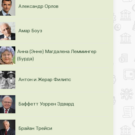
Александр Орлов
Амар Боуз
Анна (Энне) Магдалена Леммингер
(Бурда)
Антон и Жерар Филипс
Баффетт Уоррен Эдвард
Брайан Трейси