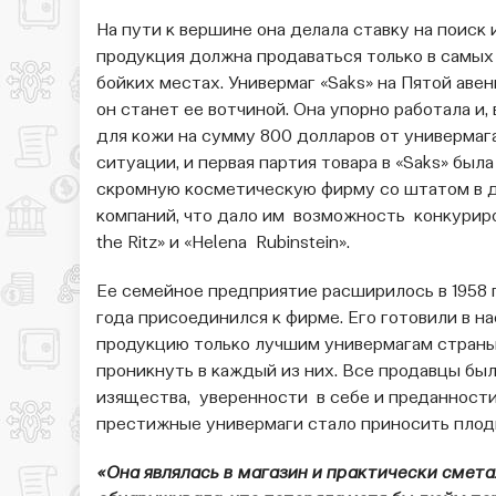
На пути к вершине она делала ставку на поиск 
продукция должна продаваться только в самы
бойких местах. Универмаг «Saks» на Пятой аве
он станет ее вотчиной. Она упорно работала и,
для кожи на сумму 800 долларов от универмага
ситуации, и первая партия товара в «Saks» была
скромную косметическую фирму со штатом в д
компаний, что дало им возможность конкуриров
the Ritz» и «Helena Rubinstein».
Ее семейное предприятие расширилось в 1958 г
года присоединился к фирме. Его готовили в н
продукцию только лучшим универмагам страны, 
проникнуть в каждый из них. Все продавцы был
изящества, уверенности в себе и преданност
престижные универмаги стало приносить плод
«Она являлась в магазин и практически сметала