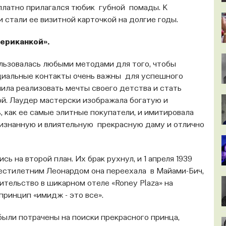
платно прилагался тюбик губной помады. К
 стали ее визитной карточкой на долгие годы.
ериканкой».
ользовалась любыми методами для того, чтобы
циальные контакты очень важны для успешного
шила реализовать мечты своего детства и стать
й. Лаудер мастерски изображала богатую и
 как ее самые элитные покупатели, и имитировала
ризнанную и влиятельную прекрасную даму и отлично
 на второй план. Их брак рухнул, и 1 апреля 1939
шестилетним Леонардом она переехала в Майами-Бич,
вительство в шикарном отеле «Roney Plaza» на
ринцип «имидж - это все».
были потрачены на поиски прекрасного принца,