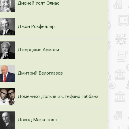
Дисней Уолт Элиас
Джон Рокфеллер
Джорджио Армани
Дмитрий Белоглазов
Доменико Дольче и Стефано Габбана
Дэвид Макконелл