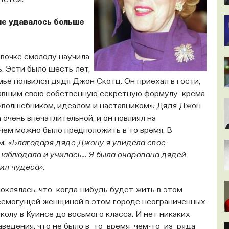
детей.
не удавалось больше
авочке смолоду научила
. Эсти было шесть лет,
мье появился дядя Джон Скотц. Он приехал в гости,
отавшим свою собственную секретную формулу крема
«волшебником, идеалом и наставником». Дядя Джон
а очень впечатлительной, и он повлиял на
чем можно было предположить в то время. В
м:
«Благодаря дяде Джону я увидела свое
я наблюдала и училась… Я была очарована дядей
ил чудеса».
оклялась, что когда-нибудь будет жить в этом
всемогущей женщиной в этом городе неограниченных
лу в Куинсе до восьмого класса. И нет никаких
аведения, что не было в то время чем-то из ряда