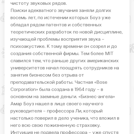
чистоту звуковых рядов.
Поиски адекватного звучания заняли долгих
восемь лет, по истечении которых Боуз уже
обладал рядом патентов и собственных
теоретических разработок по новой дисциплине,
изучающей проблемы восприятия звука –
психоакустике. К тому времени он созрел и до
создания собственной фирмы. Тем более MIT
славился тем, что раньше других американских
университетов начал поощрять сотрудников на
занятия бизнесом без отрыва от
преподавательской работы. Частная «Bose
Corporation» была создана в 1964 году – в
основном на заемные деньги. «Бизнес-ангела»
Амар Боуз нашел в лице своего научного
руководителя – профессора Ли, который
настолько поверил в дело ученика, что вложил в
него всю свою пожизненную страховку.
Интуиция не подвела профессора – уже спустя