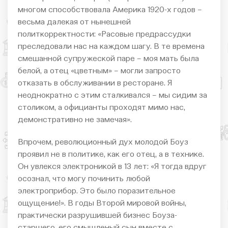
многом способствовала Америка 1920-х годов –
весьма далекая от нынешней
политкорректности: «Расовые предрассудки
преследовали нас на каждом шагу. В те времена
смешанной супружеской паре – моя мать была
белой, а отец «цветным» – могли запросто
отказать в обслуживании в ресторане. Я
неоднократно с этим сталкивался – мы сидим за
столиком, а официанты проходят мимо нас,
демонстративно не замечая».
Впрочем, революционный дух молодой Боуз
проявил не в политике, как его отец, а в технике.
Он увлекся электроникой в 13 лет: «Я тогда вдруг
осознал, что могу починить любой
электроприбор. Это было поразительное
ощущение!». В годы Второй мировой войны,
практически разрушившей бизнес Боуза-
старшего, его смышленый сын вместе с