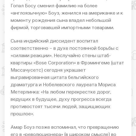
Гопал Босу сменил фамилию на более
«англоязычную» Боуз, женился на американке и к
моменту рождения сына владел небольшой
фирмой, торговавшей импортными товарами.
Сына индийский диссидент воспитал
соответственно – в духе постоянной борьбы с
«силами реакции». Неслучайно стены штаб-
квартиры «Bose Corporation» в Фрэмингеме (штат
Массачусетс) сегодня украшает
выгравированная цитата бельгийского
драматурга и Нобелевского лауреата Мориса
Метерлинка: «На любом перекрестке дорог,
ведущих в будущее, духу прогресса всегда
противостоят тысячи людей, защищающих
прошлое».
Амар Боуз позже вспоминал, что превращению
его в «революционера» (в широком смысле) во