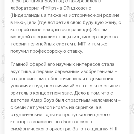
электронщика Боуз год стажировался в
лаборатории «Philips» в Эйндховене
(Нидерланды), а также на историчес-кой родине,
в Нью-Дели (где встретил свою будущую жену, с
которой ныне находится в разводе). Затем
молодой специалист защитил диссертацию по
теории нелинейных систем в MIT и там же
получил профессорскую ставку.
Главной сферой его научных интересов стала
акустика, а первым серьезным изобретением –
стереосистема, обеспечивавшая в домашних
условиях звук, неотличимый от того, что слышит
зритель в концертном зале. Дело в том, что с
детства Амар Боуз был страстным меломаном –
с семи лет учился играть на скрипке, а в
студенческие годы не пропускал ни одного
концерта знаменитого Бостонского
симфонического оркестра. Зато тогдашняя hi-fi-