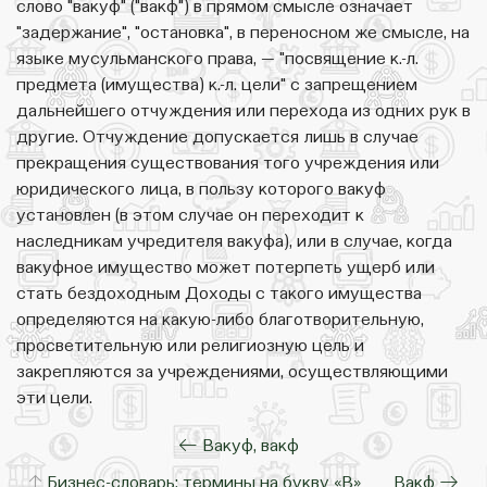
слово "вакуф" ("вакф") в прямом смысле означает
"задержание", "остановка", в переносном же смысле, на
языке мусульманского права, — "посвящение к.-л.
предмета (имущества) к.-л. цели" с запрещением
дальнейшего отчуждения или перехода из одних рук в
другие. Отчуждение допускается лишь в случае
прекращения существования того учреждения или
юридического лица, в пользу которого вакуф
установлен (в этом случае он переходит к
наследникам учредителя вакуфа), или в случае, когда
вакуфное имущество может потерпеть ущерб или
стать бездоходным Доходы с такого имущества
определяются на какую-либо благотворительную,
просветительную или религиозную цель и
закрепляются за учреждениями, осуществляющими
эти цели.
← Вакуф, вакф
↑
Бизнес-словарь: термины на букву «В»
Вакф →