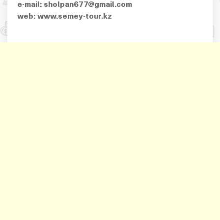
e-mail: sholpan677@gmail.com
web: www.semey-tour.kz