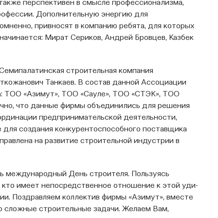
 также перспективен в смысле профессионализма,
рофессии. До­полнительную энергию для
мнен­но, привносят в компанию ребята, для которых
 начинается: Мират Сериков, Андрей Бровцев, Казбек
Семи­палатинская стро­ительная компания
кожанович Танкаев. В со­став данной Ассоци­ации
 ТОО «Азимут», ТОО «Са­уле», ТОО «СТЭК», ТОО
гично, что данные фирмы объединились для решения
орди­нации предпринимательской деятель­ности,
 для создания конкурен­тоспособного поставщика
правле­на на развитие строительной индустрии в
ть международный День строителя. Поль­зуясь
, кто имеет непо­средственное отношение к этой уди­
ии. Поздравляем коллектив фирмы «Азимут», вместе
о сложные строительные задачи. Желаем Вам,