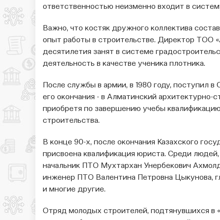
ответственностью неизменно входит в систем
Важно, что костяк дружного кол­лектива сост
опыт работы в строительстве. Директор ТОО «
десятилетия занят в системе градостроительст
деятельность в ка­честве ученика плотника.
После службы в армии, в 1980 году, поступил в
его окончания - в Алматинский архитектурно-с
приобретя по завершению учебы квалификаци
строительства.
В конце 90-х, после окончания Казахского гос
присвоена квалификация юриста. Среди людей
начальник ПТО Мухтархан Унербекович Ахмолд
инженер ПТО Валентина Петровна Цыкунова, 
и многие другие.
Отряд молодых стро­ителей, подтянувшихся в 