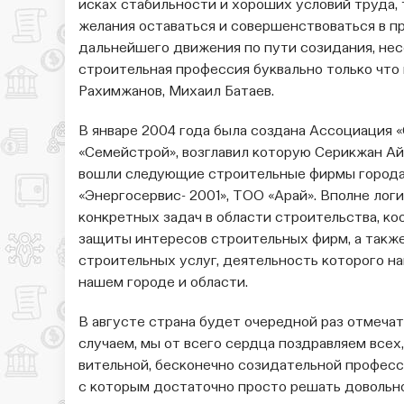
исках стабильности и хороших условий труда,
желания оставаться и совершенствоваться в п
дальнейшего движения по пути созидания, несо
строительная профессия бук­вально только что
Рахимжанов, Михаил Батаев.
В январе 2004 года была создана Ассоциация «
«Семейстрой», возглавил которую Серикжан Айт
вошли следую­щие строительные фирмы города:
«Энергосервис- 2001», ТОО «Арай». Вполне ло
конкретных задач в области строительства, ко
защиты интересов строительных фирм, а также
строительных услуг, деятельность которого на
нашем городе и области.
В августе страна будет очередной раз отмеча
случаем, мы от всего сердца поздравляем всех
вительной, бесконечно созидательной професс
с которым достаточно просто решать довольн