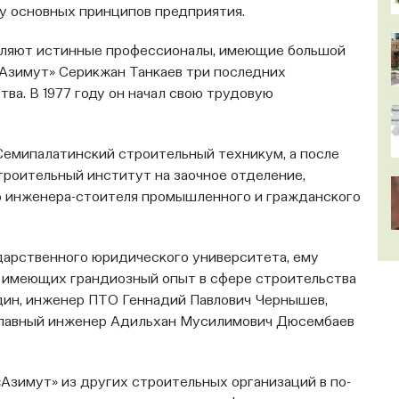
у основных принципов предприятия.
авляют истинные про­фессионалы, имеющие большой
Азимут» Серикжан Танкаев три по­следних
ва. В 1977 году он начал свою трудовую
 Семи­палатинский строительный техникум, а после
троительный институт на заочное отделение,
ю инженера-стоителя промышленного и гражданского
удар­ственного юридического университета, ему
, имеющих грандиозный опыт в сфере строительства
ин, инженер ПТО Геннадий Павлович Чернышев,
главный инженер Адильхан Мусилимович Дюсембаев
«Азимут» из других строительных организаций в по­