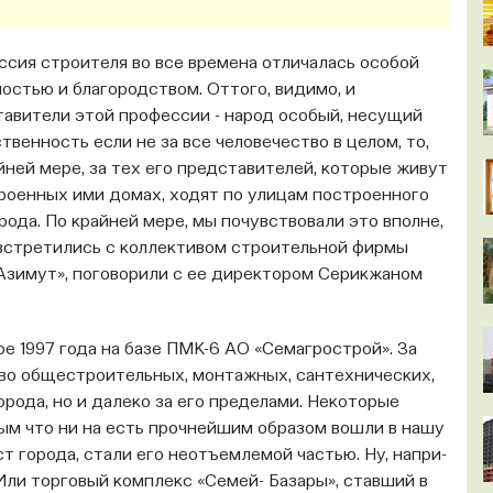
сия строителя во все времена отличалась особой
остью и благородством. От­того, видимо, и
авители этой профессии - народ особый, несущий
твенность если не за все человечество в целом, то,
йней мере, за тех его представителей, которые живут
троенных ими домах, ходят по улицам построенного
рода. По крайней мере, мы почувствовали это вполне,
встретились с коллективом строительной фирмы
Азимут», поговорили с ее директором Серикжаном
ре 1997 года на базе ПМК-6 АО «Семагрострой». За
во общестроительных, монтажных, сантех­нических,
орода, но и далеко за его пределами. Некоторые
м что ни на есть прочнейшим образом вошли в нашу
т города, стали его неотъемлемой частью. Ну, напри­
 Или торговый комплекс «Семей- Базары», ставший в