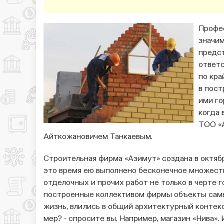
Профес
значим
предст
ответс
по кра
в по­с
ими го
когда 
ТОО «
Айткожановичем Танкаевым.
Строительная фирма «Азимут» соз­дана в октяб
это время ею выполнено бесконечное множест
отделочных и прочих работ не только в черте г
построенные коллективом фирмы объекты самы
жизнь, влились в общий архитектурный контекс
мер? - спросите вы. Например, магазин «Нива».