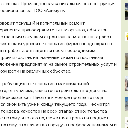
атинска. Произведенная капитальная реконструкция
фессионалов из ТОО «Азимут».
зводит текущий и ка­питальный ремонт,
хранения, правоохранительных органов, объектов
рственным закупкам строитель­но-монтажных работ,
бликанском уровнях, коллектив фирмы неоднократно
опыт работы, оснащенная всем необходимым
дровый состав, налаженные связи по поставкам
ложение предприятия на рынке стро­ительных услуг и
ожности на различных объектах.
, требующих от коллектива максимальной
те, энтузи­азма, является строительство девятиэ­
Первомайская. Начатое в ноябре прошлого года
я окончить уже к концу текущего года. Несмотря
 тендера, качество на всех этапах строительства
е потому, что оно подлежит контролю на предмет
 потому, что качество наряду с про­фессионализмом и