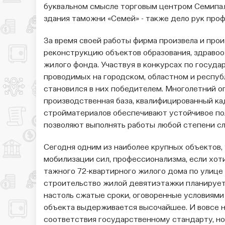
буквальном смысле торговым центром Семипал
здания таможни «Семей» - также дело рук про
За время своей работы фирма произвела и прои
реконструкцию объ­ектов образования, здравоо
жилого фонда. Участвуя в конкурсах по госуда
проводимых на го­родском, областном и респу
становился в них победителем. Много­летний 
производственная база, квалифицированный ка
строй­материалов обеспечивают устойчивое по
позволяют выполнять работы любой степени сл
Сегодня одним из наиболее крупных объектов
мобилизации сил, про­фессионализма, если хоти
тажного 72-квартирного жилого дома по улице 
строительство жилой девятиэтажки планируетс
настоль сжатые сроки, оговоренные усло­виями
объекта выдерживается высочайшее. И вовсе н
соот­ветствия государственному стандарту, но