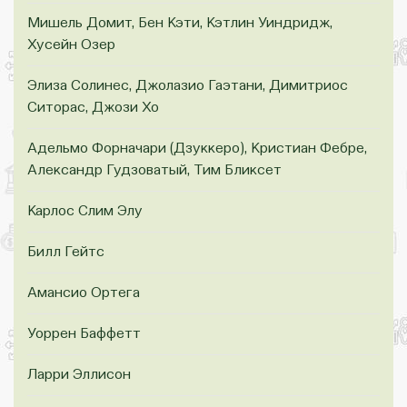
Мишель Домит, Бен Кэти, Кэтлин Уиндридж,
Хусейн Озер
Элиза Солинес, Джолазио Гаэтани, Димитриос
Ситорас, Джози Хо
Адельмо Форначари (Дзуккеро), Кристиан Фебре,
Александр Гудзоватый, Тим Бликсет
Карлос Слим Элу
Билл Гейтс
Амансио Ортега
Уоррен Баффетт
Ларри Эллисон