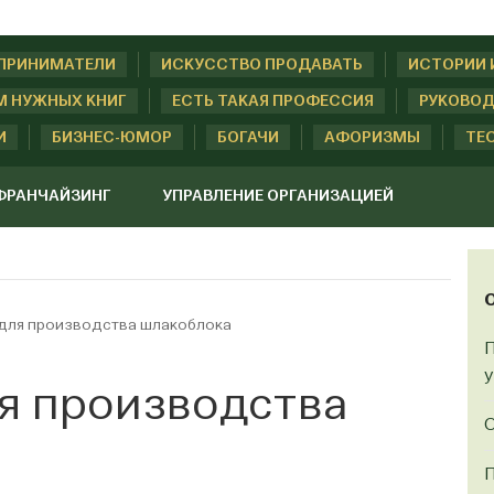
ДПРИНИМАТЕЛИ
ИСКУССТВО ПРОДАВАТЬ
ИСТОРИИ 
М НУЖНЫХ КНИГ
ЕСТЬ ТАКАЯ ПРОФЕССИЯ
РУКОВОД
И
БИЗНЕС-ЮМОР
БОГАЧИ
АФОРИЗМЫ
ТЕ
ФРАНЧАЙЗИНГ
УПРАВЛЕНИЕ ОРГАНИЗАЦИЕЙ
для производства шлакоблока
П
у
я производства
О
П