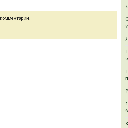
К
 комментарии.
С
у
Д
П
о
Н
п
Р
М
б
К