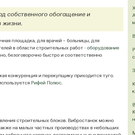
Х
д собственного обогащение и
А
м
 жизни.
В
чная площадка, для врачей – больницы, для
телей в области строительных работ -
оборудование
Р
дно, безоговорочно быстро и соответственно
с
З
кая конкуренция и перекупщику приходится туго.
 используется
Рифей Полюс
.
К
к
В
К
н
овления строительных блоков. Вибростанок можно
также на малых частных производствах в небольших
М