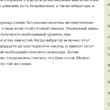
ли собранного корпуса, всевозможных выключателей
р
с рамками, есть безрамочные, а также вибраторы и
Ч
едующе схеме: бетоносметиситель автоматически
К
 стакан всей этой готовой смесью. Уложенный замес
 получился необходимый уровень, при
Н
 углах емкостей. Когда вибратор включен, этот
двадцати до шестидесяти секунд, и зависит он от
С
рый необходимо получить на выходе. Затем
с
ан, тогда можно считать, что блок готов. Можно
по той же схеме.
К
т
К
К
О