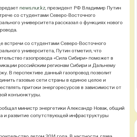
передает
news.nur.kz
, президент РФ Владимир Путин
стрече со студентами Северо-Восточного
рального университета рассказал о функциях нового
ровода.
де встречи со студентами Северо-Восточного
рального университета, Путин отметил, что
ительство газопровода «Сила Сибири» поможет в
фикации российским регионам Сибири и Дальнему
оку. В перспективе данный газопровод позволит
динить газовые сети страны в единое целое и
ествлять притоки энергоресурсов в зависимости от
вой конъюнктуры.
сообщал министр энергетики Александр Новак, общий
да и развитие сопутствующей инфраструктуры
оительство летом 2014 года. В частности, глава