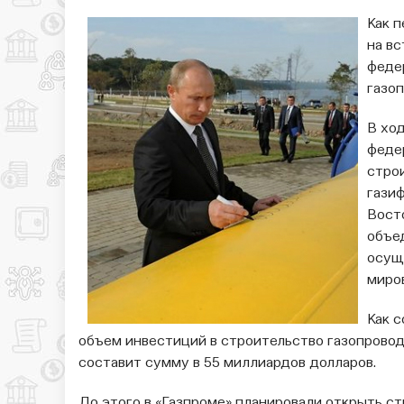
Как 
на в
феде
газоп
В хо
феде
стро
гази
Вост
объе
осущ
миро
Как 
объем инвестиций в строительство газопрово
составит сумму в 55 миллиардов долларов.
До этого в «Газпроме» планировали открыть стр