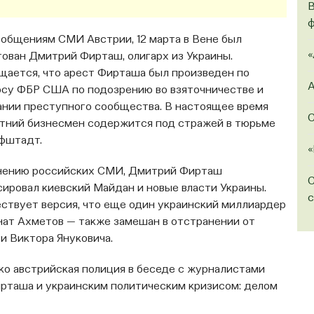
В
ф
ообщениям СМИ Австрии, 12 марта в Вене был
«
тован Дмитрий Фирташ, олигарх из Украины.
щается, что арест Фирташа был произведен по
А
осу ФБР США по подозрению во взяточничестве и
ании преступного сообщества. В настоящее время
С
етний бизнесмен содержится под стражей в тюрьме
фштадт.
«
нению российских СМИ, Дмитрий Фирташ
С
сировал киевский Майдан и новые власти Украины.
с
ствует версия, что еще один украинский миллиардер
нат Ахметов — также замешан в отстранении от
и Виктора Януковича.
ко австрийская полиция в беседе с журналистами
рташа и украинским политическим кризисом: делом