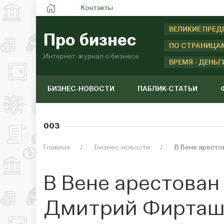
Контакты
ВЕЛИКИЕ ПРЕ
Про бизнес
ПО СТРАНИЦА
Интернет-журнал о бизнесе
ВРЕМЯ - ДЕНЬГ
БИЗНЕС-НОВОСТИ
ПАБЛИК-СТАТЬИ
003
Главная
Бизнес-новости
В Вене арест
В Вене арестова
Дмитрий Фирта