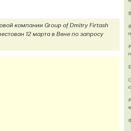
e
В
ой компании Group of Dmitry Firtash
В
п
естован 12 марта в Вене по запросу
Р
п
Е
О
с
Р
а
Ф