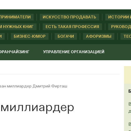
ДПРИНИМАТЕЛИ
ИСКУССТВО ПРОДАВАТЬ
ИСТОРИИ 
М НУЖНЫХ КНИГ
ЕСТЬ ТАКАЯ ПРОФЕССИЯ
РУКОВОД
И
БИЗНЕС-ЮМОР
БОГАЧИ
АФОРИЗМЫ
ТЕ
ФРАНЧАЙЗИНГ
УПРАВЛЕНИЕ ОРГАНИЗАЦИЕЙ
ован миллиардер Дмитрий Фирташ
н миллиардер
В
д
ш
В