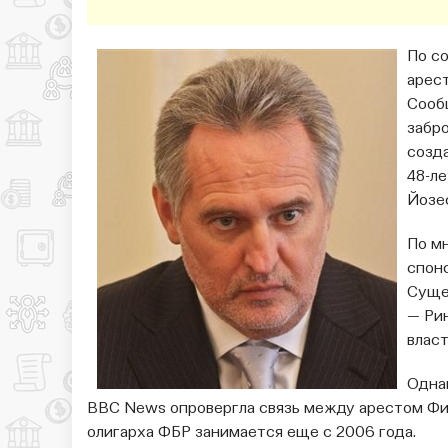
По с
арес
Сооб
забр
созд
48-л
Йозе
По м
спон
Суще
— Ри
власт
Одна
BBC News опровергла связь между арестом Фи
олигарха ФБР занимается еще с 2006 года.