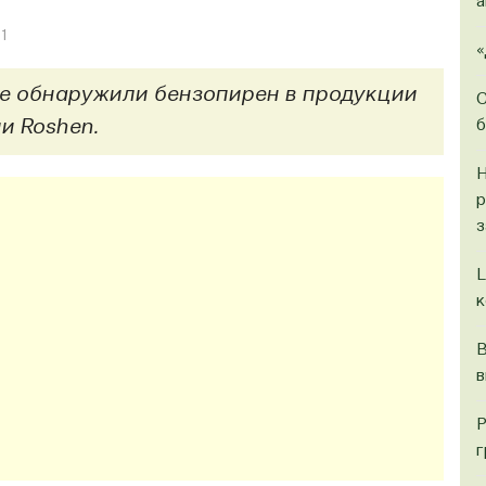
а
1
«
е обнаружили бензопирен в продукции
С
б
и Roshen.
Н
р
з
L
к
В
в
Р
г