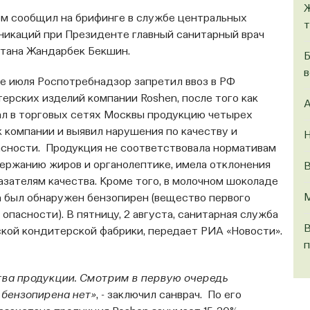
Ж
м сообщил на брифинге в службе центральных
т
икаций при Президенте главный санитарный врач
стана Жандарбек Бекшин.
Б
в
е июля Роспотребнадзор запретил ввоз в РФ
ерских изделий компании Roshen, после того как
A
л в торговых сетях Москвы продукцию четырех
 компании и выявил нарушения по качеству и
Н
сности. Продукция не соответствовала нормативам
ержанию жиров и органолептике, имела отклонения
В
азателям качества. Кроме того, в молочном шоколаде
М
 был обнаружен бензопирен (вещество первого
 опасности). В пятницу, 2 августа, санитарная служба
В
ской кондитерской фабрики, передает РИА «Новости».
п
тва продукции. Смотрим в первую очередь
 бензопирена нет»
, - заключил санврач. По его