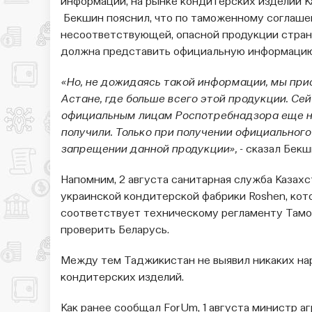
информации, на рынке кондитерских изделий К
Бекшин пояснил, что по таможенному соглаше
несоответствующей, опасной продукции страна
должна представить официальную информаци
«Но, не дожидаясь такой информации, мы прис
Астане, где больше всего этой продукции. Се
официальным лицам Роспотребнадзора еще на
получили. Только при получении официальног
запрещении данной продукции»,
- сказал Бек
Напомним, 2 августа санитарная служба Казахс
украинской кондитерской фабрики Roshen, кот
соответствует техническому регламенту Тамо
проверить Беларусь.
Между тем Таджикистан не выявил никаких на
кондитерских изделий.
Как ранее сообщал ForUm, 1 августа министр а