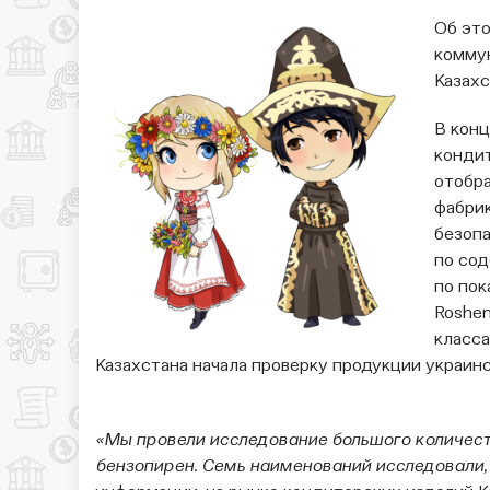
Об это
коммун
Казах
В конц
кондит
отобра
фабрик
безопа
по сод
по пок
Roshen
класса
Казахстана начала проверку продукции украин
«Мы провели исследование большого количес
бензопирен. Семь наименований исследовали,