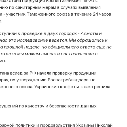
азахстана продукция Roshen занимает 15-20%.
нию по санитарным мерам в случаях выявления
 - участник Таможенного союза в течение 24 часов
ю.
тупили к проверке в двух городах - Алматы и
йчас это исследование ведется. Мы обращались к
 прошлой неделе, но официального ответа еще не
о ответа мы можем вынести постановление о
шин.
тана вслед за РФ начала проверку продукции
орая, по утверждению Роспотребнадзора, не
женного союза. Украинские конфеты также решила
рушений по качеству и безопасности данных
грарной политики и продовольствия Украины Николай