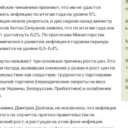
В
йские чиновники признают, что им не удастся
о
жать инфляцию по итогам года на уровне 6%.
ция начала укоряться, и две недели назад министр
К
сов Антон Силуанов заявлял, что по итогам года она
к
т достигнуть 6,2%. По прогнозам Министерства
М
омического развития, инфляция в годовом периоде
с
овится на уровне 6,3–6,4%.
В
ерты называют три основные причины роста цен. Это
т
я погода, вызвавшая снижение у рожая и рост цен на
овольствие как следствие; трудности с партнерами
Б
ешней торговле (периодические запреты на ввоз
Б
ов Украины, Белоруссии, Прибалтики) и ослабление
.
номике Дмитрия Долгина, не исключено, что инфляция
того не случится, прогноз правительства не
еский рост, и растущая на этом фоне инфляция