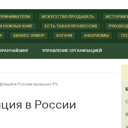
ДПРИНИМАТЕЛИ
ИСКУССТВО ПРОДАВАТЬ
ИСТОРИИ 
М НУЖНЫХ КНИГ
ЕСТЬ ТАКАЯ ПРОФЕССИЯ
РУКОВОД
И
БИЗНЕС-ЮМОР
БОГАЧИ
АФОРИЗМЫ
ТЕ
ФРАНЧАЙЗИНГ
УПРАВЛЕНИЕ ОРГАНИЗАЦИЕЙ
нфляция в России превысит 6%
яция в России
С
B
У