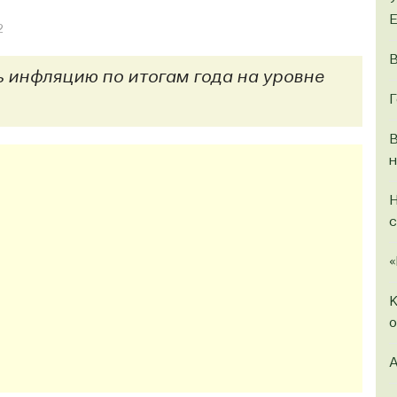
2
В
 инфляцию по итогам года на уровне
Г
В
н
Н
с
«
К
о
A