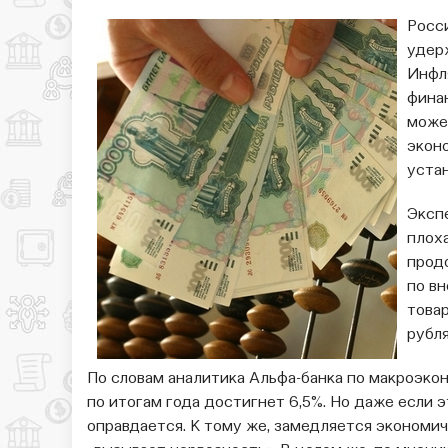
Росси
удер
Инфля
финан
може
экон
устан
Эксп
плоха
прод
по вн
товар
рубля
По словам аналитика Альфа-банка по макроэко
по итогам года достигнет 6,5%. Но даже если э
оправдается. К тому же, замедляется экономич