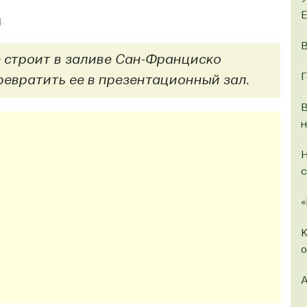
4
В
 строит в заливе Сан-Франциско
Г
ревратить ее в презентационный зал.
В
н
Н
с
«
К
о
A