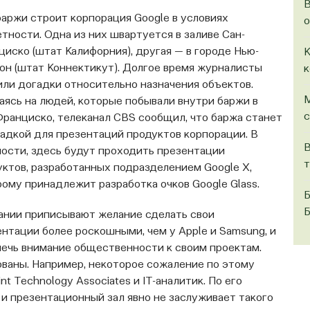
В
баржи строит корпорация Google в условиях
о
тности. Одна из них швартуется в заливе Сан-
иско (штат Калифорния), другая — в городе Нью-
К
он (штат Коннектикут). Долгое время журналисты
к
или догадки относительно назначения объектов.
М
аясь на людей, которые побывали внутри баржи в
с
Франциско, телеканал CBS сообщил, что баржа станет
адкой для презентаций продуктов корпорации. В
В
ности, здесь будут проходить презентации
т
уктов, разработанных подразделением Google X,
ому принадлежит разработка очков Google Glass.
Б
Б
ании приписывают желание сделать свои
нтации более роскошными, чем у Apple и Samsung, и
лечь внимание общественности к своим проектам.
ваны. Например, некоторое сожаление по этому
t Technology Associates и IT-аналитик. По его
 и презентационный зал явно не заслуживает такого