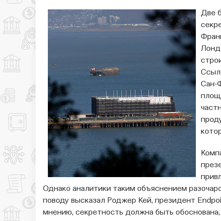
Две 
секре
Франц
Лонд
стро
Ссыл
Сан-
площ
част
прод
котор
Комп
презе
прив
Однако аналитики таким объяснением разочаро
поводу высказал Роджер Кей, президент Endpoin
мнению, секретность должна быть обоснована,