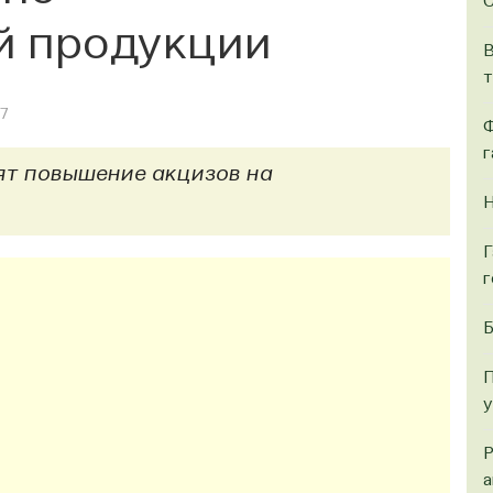
й продукции
В
т
67
Ф
г
рят повышение акцизов на
Н
Г
г
Б
П
у
Р
а