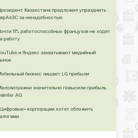
резидент Казахстана предложил упразднить
врАзЭС за ненадобностью
очти 11% работоспособных французов не ходят
а работу
ouTube и Яндекс захватывают медийный
ынок
обильный бизнес лишает LG прибыли
алолитражки значительно повысили прибыль
aimler AG
Цифровые» корпорации хотят обложить
алогами