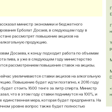
П
Е
рассказал министр экономики и бюджетного
П
ирования Ерболат Досаев, в следующем году в
н
хстане рассмотрят повышение акцизов на
оалкогольную продукцию.
Y
р
ловам Досаева, к концу подходит работа по объемам
рта пива, а уже в следующем году министерство
М
ется рассмотрением повышения ставок на акцизы.
М
сейчас увеличиваются ставки акцизов на алкогольную
D
укцию. Повышение будет идти поэтапно, к 2016 году
 будет стоить 1600 тенге за литр спирта. Министр
«
азал, что в этом году ставки поднимутся на 100%, и
н
е единственная мера, которая будет предпринята. На
ичном уровне вопрос также будет полностью