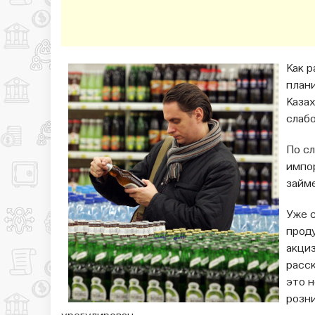
Как 
план
Каза
слаб
По с
импо
займ
Уже 
прод
акциз
расск
это н
розн