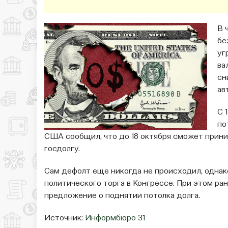
В 
бе
уг
ва
сн
ав
С 
по
США сообщил, что до 18 октября сможет прини
госдолгу.
Сам дефолт еще никогда не происходил, однак
политического торга в Конгрессе. При этом ра
предложение о поднятии потолка долга.
Источник:
Информбюро 31