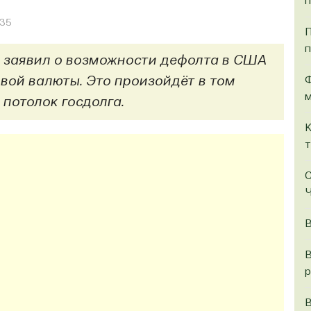
п
935
П
п
 заявил о возможности дефолта в США
Ф
овой валюты. Это произойдёт в том
м
 потолок госдолга.
К
т
С
Ч
В
В
р
В