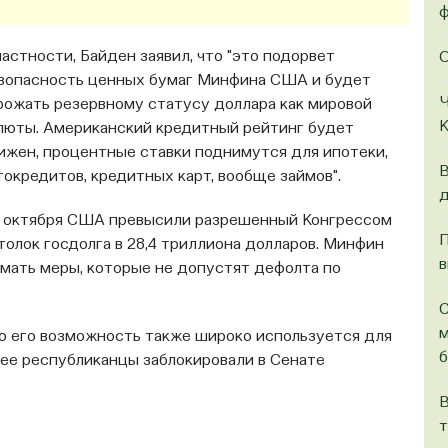
ф
частности, Байден заявил, что "это подорвет
О
зопасность ценных бумаг Минфина США и будет
Ч
рожать резервному статусу доллара как мировой
К
люты. Американский кредитный рейтинг будет
ижен, процентные ставки поднимутся для ипотеки,
В
токредитов, кредитных карт, вообще займов".
д
1 октября США превысили разрешенный Конгрессом
П
толок госдолга в 28,4 триллиона долларов. Минфин
в
мать меры, которые не допустят дефолта по
С
м
о его возможность также широко используется для
б
нее республиканцы заблокировали в Сенате
В
т