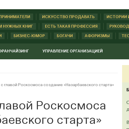
ДПРИНИМАТЕЛИ
ИСКУССТВО ПРОДАВАТЬ
ИСТОРИИ 
М НУЖНЫХ КНИГ
ЕСТЬ ТАКАЯ ПРОФЕССИЯ
РУКОВОД
И
БИЗНЕС-ЮМОР
БОГАЧИ
АФОРИЗМЫ
ТЕ
ФРАНЧАЙЗИНГ
УПРАВЛЕНИЕ ОРГАНИЗАЦИЕЙ
с главой Роскосмоса создание «Назарбаевского старта»
главой Роскосмоса
О
д
аевского старта»
В