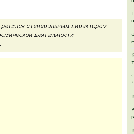
п
П
п
ретился с генеральным директором
Ф
осмической деятельности
м
.
К
т
С
Ч
В
В
р
В