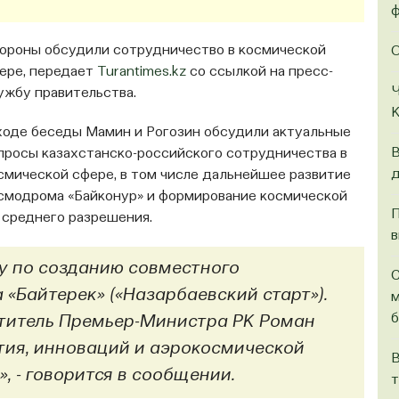
ф
ороны обсудили сотрудничество в космической
О
ере, передает
Turantimes.kz
со ссылкой на пресс-
Ч
ужбу правительства.
К
ходе беседы Мамин и Рогозин обсудили актуальные
В
просы казахстанско-российского сотрудничества в
д
смической сфере, в том числе дальнейшее развитие
смодрома «Байконур» и формирование космической
П
среднего разрешения.
в
у по созданию совместного
С
 «Байтерек» («Назарбаевский старт»).
м
б
ститель Премьер-Министра РК Роман
тия, инноваций и аэрокосмической
В
 - говорится в сообщении.
т