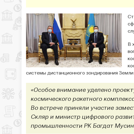
Ст
сф
сл
В 
во
ко
ко
системы дистанционного зондирования Земли 
«Особое внимание уделено проект
космического ракетного комплекса
Во встрече приняли участие заме
Скляр и министр цифрового разви
промышленности РК Багдат Мусин»,