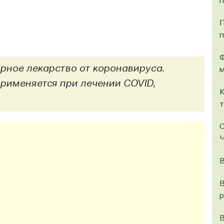
п
П
п
Ф
рное лекарство от коронавируса.
м
рименяется при лечении COVID,
К
т
С
Ч
В
В
р
В