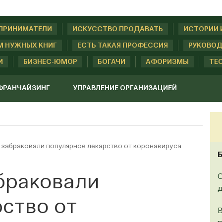
ДПРИНИМАТЕЛИ
ИСКУССТВО ПРОДАВАТЬ
ИСТОРИИ 
М НУЖНЫХ КНИГ
ЕСТЬ ТАКАЯ ПРОФЕССИЯ
РУКОВОД
И
БИЗНЕС-ЮМОР
БОГАЧИ
АФОРИЗМЫ
ТЕ
ФРАНЧАЙЗИНГ
УПРАВЛЕНИЕ ОРГАНИЗАЦИЕЙ
 забраковали популярное лекарство от коронавируса
браковали
О
д
ство от
В