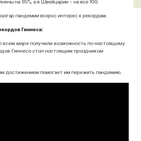
нены на 95%, а в Швейцарии – на все 100.
разгар пандемии возрос интерес к рекордам.
екордов Гиннеса:
во всем мире получили возможность по-настоящему
ордов Гиннеса стал настоящим праздником
ым достижением помогает им пережить пандемию.