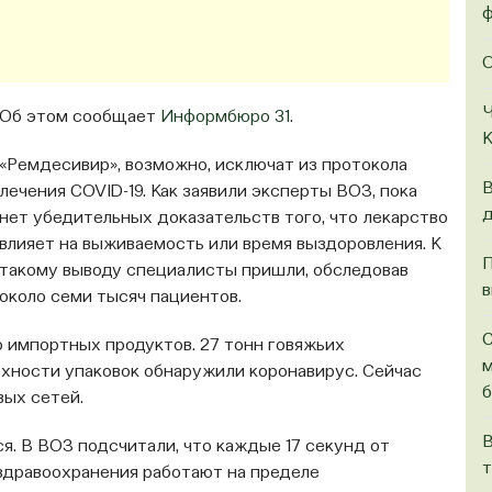
ф
О
Ч
Об этом сообщает
Информбюро 31
.
К
«Ремдесивир», возможно, исключат из протокола
В
лечения COVID-19. Как заявили эксперты ВОЗ, пока
д
нет убедительных доказательств того, что лекарство
влияет на выживаемость или время выздоровления. К
П
такому выводу специалисты пришли, обследовав
в
около семи тысяч пациентов.
С
 импортных продуктов. 27 тонн говяжьих
м
рхности упаковок обнаружили коронавирус. Сейчас
б
вых сетей.
В
. В ВОЗ подсчитали, что каждые 17 секунд от
т
здравоохранения работают на пределе