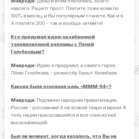
Мавроди:
Деньги всем платились. Всего-
навсего. Рецепт прост. Платите тоже всем по
100% в месяц, и Вы популярным станете. Как и я.
А платите 200 − так и вообще затмите!
Кто придумал идею незабвенной
телевизионной рекламы с Леней
Голубковым?
Мавроди:
Идею я придумал, а самого героя,
Лёню Голубкова, − режиссёр Бахыт Килибаев.
Какова была основная цель «МММ-94»?
Мавроди:
Подлинно народная приватизация.
Россия − россиянам! А не всякой твари и мрази. К
телу нации присосавшейся и все соки из неё
высасывающей.
Был ли момент, когда казалось, что Вы на