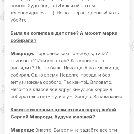
помню. Худо-бедно. (И как я ей потом
«распорядился». :-)) Но вот первые деньги! Хоть
убейте.
Была ли копилка в детстве? А может марки
собирали?
Мавроди:
Поросёнка какого-нибудь, типа?
Глиняного? Или кого там? Как копилка-то
выглядит? Не, не было. Никогда. А вот марки да,
собирал. Одно время. Недолго, правда, и без
энтузиазизма особого. Так как-то!.. Вяловато.
Чего-то в классе все вдруг кинулись хором в
собирательство − ну, и я уж. Заодно. За компанию.
Какие жизненные цели ставил перед собой
Сергей Мавроди, будучи юношей?
Мавроди:
Знаете, Вы вот мне задаёте все эти