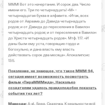
МММ! Вот это начертание. И сорок два. Число
имени его. Три по четырнадцать! «М» −
четырнадцатая буква в алфавите. «Итак, всех
родов от Авраама до Давида четырнадцать
родов; и от Давида до переселения в Вавилон
четырнадцать родов; и от переселения в Вавилон
до Христа четырнадцать родов». Мтф. 1:17. «И
даны были ему уста, говорящие гордо и
богохульно, и дана власть ему власть
действовать сорок два месяца». Апокалипсис
13:5.
Поколение, не знающее, что такое МММ-94,
сегодня имеет возможность посмотреть
фильм «ПираМММида». Насколько
создателям удалось правдоподобно показать
события тех лет?
Мавроди:
А-а!.. Бред. Сказочка. К реальности всё