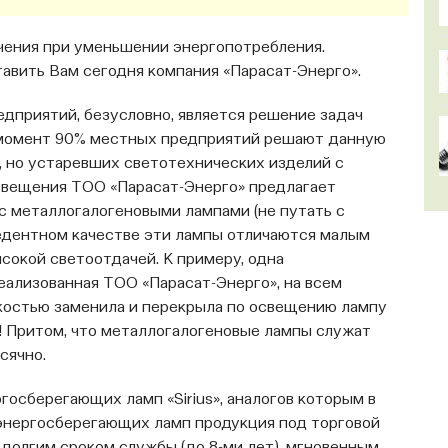
чения при уменьшении энергопотребления.
авить Вам сегодня компания «Парасат-Энерго».
дприятий, безусловно, является решение задач
 момент 90% местных предприятий решают данную
 но устаревших светотехнических изделий с
свещения ТОО «Парасат-Энерго» предлагает
 металлогалогеновыми лампами (не путать с
цедентном качестве эти лампы отличаются малым
сокой светоотдачей. К примеру, одна
еализованная ТОО «Парасат-Энерго», на всем
костью заменила и перекрыла по освещению лампу
! Притом, что металлогалогеновые лампы служат
сячно.
госберегающих ламп «Sirius», аналогов которым в
 энергосберегающих ламп продукция под торговой