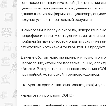
городских предпринимателей. Для решения д
целый штат программистов в данной области. В
однако в какие бы фирмы, специализирующиеся 
получил удовлетворительный результат.
Шокировали, в первую очередь, невероятно вы
непрофессионализм сотрудников, затягивание 
прибыли (ввиду почасовой оплаты услуг), неза
отсутствие хоть какой-то гарантии на предост
Данные обстоятельства привели к тому, что я
направление, чтобы предоставить рынку спект
области. Вскоре на рынок вышла компания «GO
настройкой, установкой и сопровождением:
- 1С Бухгалтерии 8.1 (автоматизация, конфигурац
- налоговых программ (СОНО),