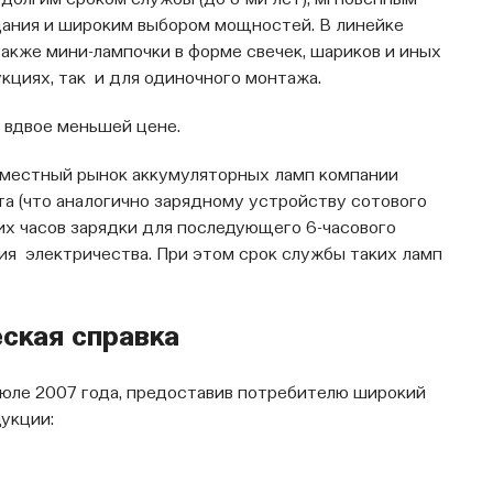
, долгим сроком службы (до 8-ми лет), мгновенным
цания и широким выбором мощностей. В линейке
кже мини-лампочки в форме свечек, шариков и иных
кциях, так и для одиночного монтажа.
и вдвое меньшей цене.
а местный рынок аккумуляторных ламп компании
ьта (что аналогично зарядному устройству сотового
их часов зарядки для последующего 6-часового
ния электричества. При этом срок службы таких ламп
ская справка
июле 2007 года, предоставив потребителю широкий
укции: