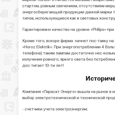
маркой «Sirius» отличается малыми габаритами
стартом, ровным свечением, отсутствием мер
энергосберегающей продукции данной марки та
типов, использующиеся как в световых констру
Гарантировано качество на уровне «Philips» пр
Кроме того, вскоре фирма начнет пос-тавку н
«Horoz Elektrik». При энергопотреблении 4 Вол
телефона) таким лампам достаточно нес-кольк
излучения ровного, яркого света без потребле
дос-тигает 10-ти лет!
Историче
Компания «Парасат-Энерго» вышла на рынок в 
выбор электротехнической и технической прод
- счетчики учета электроэнергии;