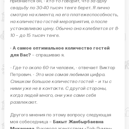
признается он,
- кто-то говорит, что за одну
свадьбу по 30-40 тысяч тенге берет. Я лично
смотрю на клиента, на его платежеспособность,
на количество гостей мероприятия, а после
устанавливаю цену. Обычно она колеблется от 8-
10 – до 15 тысяч тенге.
- А самое оптимальное количество гостей
для Вас?
– спрашиваю я.
- Где-то около 60-ти человек,
- отвечает Виктор
Петрович. -
Это моя самая любимая цифра.
Слишком большое количество гостей – и ты с
ними уже не в контакте. С другой стороны,
когда людей много, они уже сами себя
развлекают.
Другого мнения по этому вопросу следующая
моя собеседница –
Бакыт Жанбырбаевна
Мукашева
. Руководя агентством «Той-Думан»,