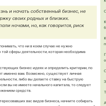
К
нь и начать собственный бизнес, не
С
ржку своих родных и близких.
К
али ночами, но, как говорится, риск
б
К
п
 понимать, что ни в коем случае не нужно
з той сферы деятельности, которая необходима
П
о
ствующих бизнес идеях и определить критерии, по
С
ит именно вам. Возможно, существует личная
ельности, либо вы делаете ставку на быструю
З
сли вы не имеете начального капитала, то следует
ожением средств.
Т
тересовавших вас видов бизнеса, начните собирать
А