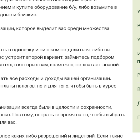
и для вашего бизнеса необходим офис и
ем и купите оборудование б/у, либо возьмите в
У
дные и близкие.
В
зации, которое выделит вас среди множества
У
ть в одиночку и ни с кем не делиться, либо вы
И
ас устроит второй вариант, займитесь подбором
п
тях, в которых вам, возможно, не хватает знаний.
Р
вать все расходы и доходы вашей организации.
латы налогов, но и для того, чтобы быть в курсе
В
Д
низации всегда были в целости и сохранности,
нке. Поэтому, потратьте время на то, чтобы выбрать
П
ля вас.
знес каких-либо разрешений и лицензий. Если такие