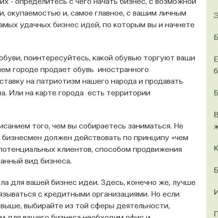
х - определитесь с чего начать бизнес, с возможной
и, окупаемостью и, самое главное, с вашим личным
Э
 самых удачных
бизнес идей
, по которым вы и начнете
Б
обуви, поинтересуйтесь, какой обувью торгуют ваши
Е
шем городе продает обувь иностранного
б
ставку на патриотизм нашего народа и продавать
Б
а. Или на карте города есть территории
В
санием того, чем вы собираетесь заниматься. Не
ж
й бизнесмен должен действовать по принципу «чем
К
 потенциальных клиентов, способом продвижения
анный вид бизнеса.
Б
а для вашей бизнес идеи. Здесь, конечно же, лучше
И
зываться с кредитными организациями. Но если
ь выше, выбирайте из той сферы деятельности,
П