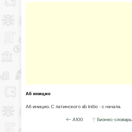
Аб иницио
Аб иницио. С латинского ab initio - с начала.
← А100
↑
Бизнес-словарь